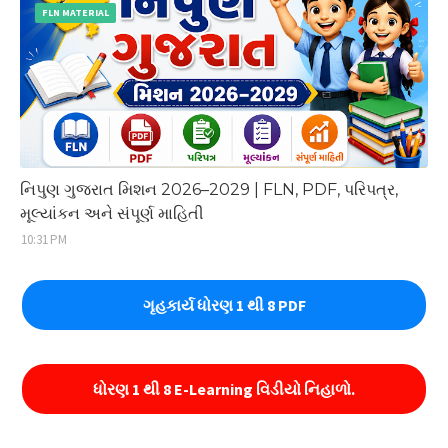
FLN MATERIAL
નિપુણ ગુજરાત મિશન 2026–2029 | FLN, PDF, પરિપત્ર,
મૂલ્યાંકન અને સંપૂર્ણ માહિતી
10:31 PM
ગૃહકાર્ય ધોરણ 1 થી 8 PDF
ધોરણ 1 થી 8 E-Learning વિડીયો નિહાળો.