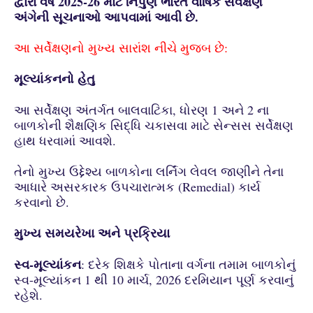
દ્વારા વર્ષ 2025-26 માટે નિપુણ ભારત વાર્ષિક સર્વેક્ષણ
અંગેની સૂચનાઓ આપવામાં આવી છે.
આ સર્વેક્ષણનો મુખ્ય સારાંશ નીચે મુજબ છે:
મૂલ્યાંકનનો હેતુ
આ સર્વેક્ષણ અંતર્ગત બાલવાટિકા, ધોરણ 1 અને 2 ના
બાળકોની શૈક્ષણિક સિદ્ધિ ચકાસવા માટે સેન્સસ સર્વેક્ષણ
હાથ ધરવામાં આવશે.
તેનો મુખ્ય ઉદ્દેશ્ય બાળકોના લર્નિંગ લેવલ જાણીને તેના
આધારે અસરકારક ઉપચારાત્મક (Remedial) કાર્ય
કરવાનો છે.
મુખ્ય સમયરેખા અને પ્રક્રિયા
સ્વ-મૂલ્યાંકન
: દરેક શિક્ષકે પોતાના વર્ગના તમામ બાળકોનું
સ્વ-મૂલ્યાંકન 1 થી 10 માર્ચ, 2026 દરમિયાન પૂર્ણ કરવાનું
રહેશે.