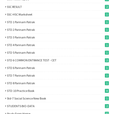
SSC RESULT
2
SSC-HSC Marksheet
1
STD 1 Parinam Patrak
1
STD 2 Parinam Patrak
1
STD 3 Parinam Patrak
1
STD 4 Parinam Patrak
1
STD 5 Parinam Patrak
1
STD 6 COMMON ENTRANCE TEST - CET
2
STD 6 Parinam Patrak
1
STD 7 Parinam Patrak
1
STD 8 Parinam Patrak
1
STD-10 Practice Book
4
Std-7 Social Science New Book
1
STUDENTS BIO-DATA
2
Study From Home
43