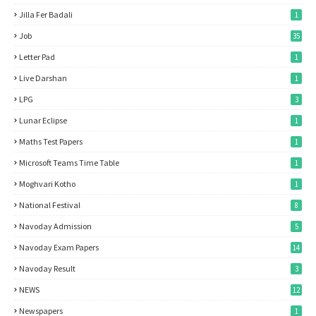
Jilla Fer Badali
1
Job
35
Letter Pad
1
Live Darshan
1
LPG
3
Lunar Eclipse
1
Maths Test Papers
1
Microsoft Teams Time Table
1
Moghvari Kotho
1
National Festival
8
Navoday Admission
5
Navoday Exam Papers
14
Navoday Result
3
NEWS
12
Newspapers
1