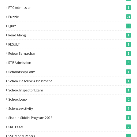
PTC Admission
1
Puzzle
24
Quiz
8
Read Along
1
RESULT
1
Rojgar Samachar
1
RTE Admission
4
Scholarship Form
1
School Baseline Assessment
1
School Inspector Exam
1
School Logo
2
Science Activity
3
Shaala Siddhi Program 2022
1
SRG EXAM
2
SSC Model Papers
6