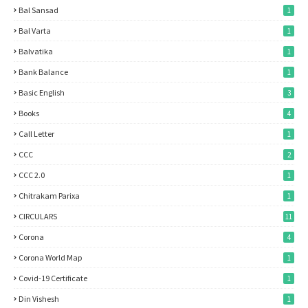
Bal Sansad
1
Bal Varta
1
Balvatika
1
Bank Balance
1
Basic English
3
Books
4
Call Letter
1
CCC
2
CCC 2.0
1
Chitrakam Parixa
1
CIRCULARS
11
Corona
4
Corona World Map
1
Covid-19 Certificate
1
Din Vishesh
1