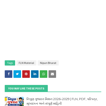
Tags
FLN Material
Nipun Bharat
YOU MAY LIKE THESE POSTS
નિપુણ ગુજરાત મિશન 2026–2029 | FLN, PDF, પરિપત્ર,
મૂલ્યાંકન અને સંપૂર્ણ માહિતી