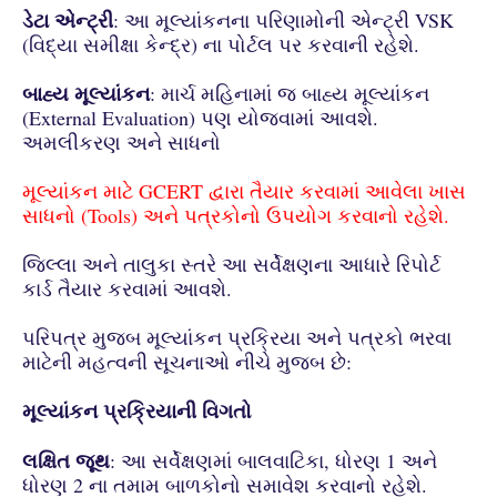
ડેટા એન્ટ્રી
: આ મૂલ્યાંકનના પરિણામોની એન્ટ્રી VSK
(વિદ્યા સમીક્ષા કેન્દ્ર) ના પોર્ટલ પર કરવાની રહેશે.
બાહ્ય મૂલ્યાંકન
: માર્ચ મહિનામાં જ બાહ્ય મૂલ્યાંકન
(External Evaluation) પણ યોજવામાં આવશે.
અમલીકરણ અને સાધનો
મૂલ્યાંકન માટે GCERT દ્વારા તૈયાર કરવામાં આવેલા ખાસ
સાધનો (Tools) અને પત્રકોનો ઉપયોગ કરવાનો રહેશે.
જિલ્લા અને તાલુકા સ્તરે આ સર્વેક્ષણના આધારે રિપોર્ટ
કાર્ડ તૈયાર કરવામાં આવશે.
પરિપત્ર મુજબ મૂલ્યાંકન પ્રક્રિયા અને પત્રકો ભરવા
માટેની મહત્વની સૂચનાઓ નીચે મુજબ છે:
મૂલ્યાંકન પ્રક્રિયાની વિગતો
લક્ષિત જૂથ
: આ સર્વેક્ષણમાં બાલવાટિકા, ધોરણ 1 અને
ધોરણ 2 ના તમામ બાળકોનો સમાવેશ કરવાનો રહેશે.