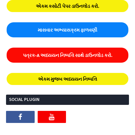
એકમ કસોટી પેપર ડાઉનલોડ કરો.
માસવાર અભ્યાસક્રમ ફાળવણી
પત્રક-A અધ્યયન નિષ્પત્તિ સાથે ડાઉનલોડ કરો.
એકમ મુજબ અધ્યયન નિષ્પત્તિ
SOCIAL PLUGIN