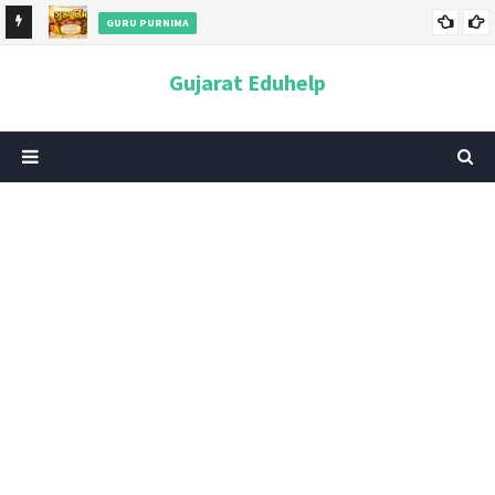
GURU PURNIMA
ન અને
ગુરુપૂર્ણિમા 2026: તારીખ, મહત્વ, ઇતિહાસ, પૂજા વિધિ, શુભ મુહૂર્ત અને
Gujarat Eduhelp
આધ્યાત્મિક મહત્ત્વ