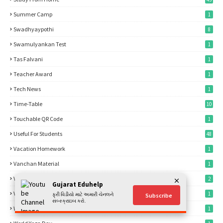
Summer Camp
1
Swadhyaypothi
8
Swamulyankan Test
1
Tas Falvani
1
Teacher Award
1
Tech News
1
Time-Table
10
Touchable QR Code
1
Useful For Students
48
Vacation Homework
1
Vanchan Material
1
Vidhya Sahayak Bharti
2
Gujarat Eduhelp
Voter List
1
ફ્રી વિડીયો માટે અમારી ચેનલને
Subscribe
સબ્સ્ક્રાઇબ કરો.
Whatsapp Status Download
1