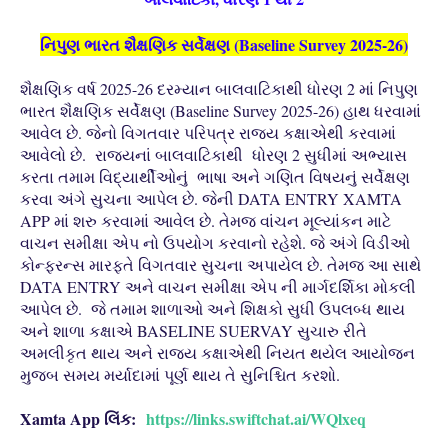
નિપુણ ભારત શૈક્ષણિક સર્વેક્ષણ (Baseline Survey 2025-26)
શૈક્ષણિક વર્ષ 2025-26 દરમ્યાન બાલવાટિકાથી ધોરણ 2 માં નિપુણ
ભારત શૈક્ષણિક સર્વેક્ષણ (Baseline Survey 2025-26) હાથ ધરવામાં
આવેલ છે. જેનો વિગતવાર પરિપત્ર રાજ્ય કક્ષાએથી કરવામાં
આવેલો છે. રાજ્યનાં બાલવાટિકાથી ધોરણ 2 સુધીમાં અભ્યાસ
કરતા તમામ વિદ્યાર્થીઓનું ભાષા અને ગણિત વિષયનું સર્વેક્ષણ
કરવા અંગે સુચના આપેલ છે. જેની DATA ENTRY XAMTA
APP માં શરુ કરવામાં આવેલ છે. તેમજ વાંચન મૂલ્યાંકન માટે
વાચન સમીક્ષા એપ નો ઉપયોગ કરવાનો રહેશે. જે અંગે વિડીઓ
કોન્ફરન્સ મારફતે વિગતવાર સુચના અપાયેલ છે. તેમજ આ સાથે
DATA ENTRY અને વાચન સમીક્ષા એપ ની માર્ગદર્શિકા મોકલી
આપેલ છે. જે તમામ શાળાઓ અને શિક્ષકો સુધી ઉપલબ્ધ થાય
અને શાળા કક્ષાએ BASELINE SUERVAY સુચારુ રીતે
અમલીકૃત થાય અને રાજ્ય કક્ષાએથી નિયત થયેલ આયોજન
મુજબ સમય મર્યાદામાં પૂર્ણ થાય તે સુનિશ્ચિત કરશો.
Xamta App લિંક:
https://links.swiftchat.ai/WQlxeq