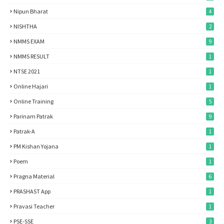
Nipun Bharat
4
NISHTHA
2
NMMS EXAM
9
NMMS RESULT
1
NTSE 2021
1
Online Hajari
1
Online Training
5
Parinam Patrak
9
Patrak-A
1
PM Kishan Yojana
1
Poem
1
Pragna Material
6
PRASHAST App
1
Pravasi Teacher
1
PSE-SSE
3