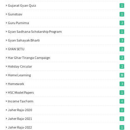
Gujarat Gyan Quiz
1
Gunotsav
1
Guru Purnima
2
Gyan Sadhana Scholarship Program
1
Gyan Sahayak Bharti
3
GYAN SETU
2
Har Ghar Tiranga Campaign
2
Holiday Circular
2
Home Learning
38
Homework
3
HSC Model Papers
1
Income Tax Form
4
Jaher Raja-2020
1
Jaher Raja-2021
1
Jaher Raja-2022
1