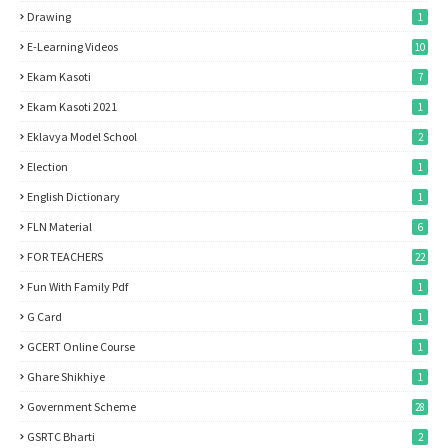
Drawing
1
E-Learning Videos
10
Ekam Kasoti
7
Ekam Kasoti 2021
1
Eklavya Model School
2
Election
1
English Dictionary
1
FLN Material
6
FOR TEACHERS
22
Fun With Family Pdf
1
G Card
1
GCERT Online Course
1
Ghare Shikhiye
1
Government Scheme
28
GSRTC Bharti
2