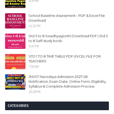
8:39 AM
School Baseline Assessment - PDF & Excel File
Download
11:21 PM
Std 3 to 8 Swadhyaypothi Download PDF | Std 3
to 8 Self-study book
9:37 PM
STD 1 TO 8 TIME TABLE PDF-EXCEL FILE FOR
TEACHERS
7:50 AM
JNVST Navodaya Admission 2027-28:
Notification, Exam Date, Online Form, Eligibility,
Syllabus & Complete Admission Process
10:28 PM
CATEGORIES