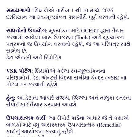
સમયગાળો
: શિક્ષકોએ તારીખ 1 થી 10 માર્ચ, 2026
દરમિયાન આ સ્વ-મૂલ્યાંકન કામગીરી પૂર્ણ કરવાની રહેશે.
સાધનોનો ઉપયોગ
: મૂલ્યાંકન માટે GCERT દ્વારા તૈયાર
કરવામાં આવેલા ખાસ ઉપકરણ (Tools) અને મૂલ્યાંકન
પત્રકનો જ ઉપયોગ કરવાનો રહેશે, જે આ પરિપત્ર સાથે
સામેલ છે.
ડેટા એન્ટ્રી અને રિપોર્ટિંગ
VSK પોર્ટલ
: શિક્ષકોએ કરેલા સ્વ-મૂલ્યાંકનના
પરિણામોની ડેટા એન્ટ્રી વિદ્યા સમીક્ષા કેન્દ્ર (VSK) ના
પોર્ટલ પર કરવાની રહેશે.
હેતુ
: આ ડેટાના આધારે રાજ્ય, જિલ્લા અને તાલુકા સ્તરના
રીપોર્ટ કાર્ડ તૈયાર કરવામાં આવશે.
ઉપચારાત્મક કાર્ય
: આ રીપોર્ટ કાર્ડના આધારે જે તે કક્ષાએ
બાળકો માટે વધુ અસરકારક ઉપચારાત્મક (Remedial)
કાર્યનું આયોજન કરવાનું રહેશે.