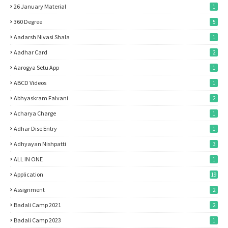
26 January Material
1
360 Degree
5
Aadarsh Nivasi Shala
1
Aadhar Card
2
Aarogya Setu App
1
ABCD Videos
1
Abhyaskram Falvani
2
Acharya Charge
1
Adhar Dise Entry
1
Adhyayan Nishpatti
3
ALL IN ONE
1
Application
19
Assignment
2
Badali Camp 2021
2
Badali Camp 2023
1