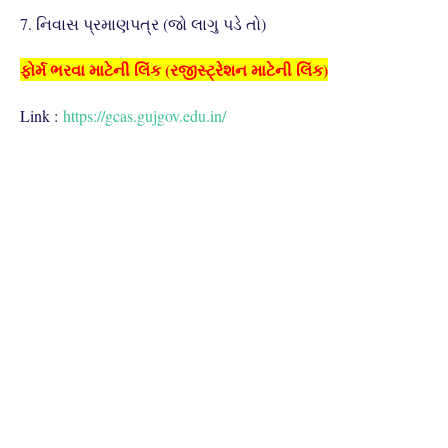
7. નિવાસ પ્રમાણપત્ર (જો લાગુ પડે તો)
ફોર્મ ભરવા માટેની લિંક (રજીસ્ટ્રેશન માટેની લિંક)
Link :
https://gcas.gujgov.edu.in/