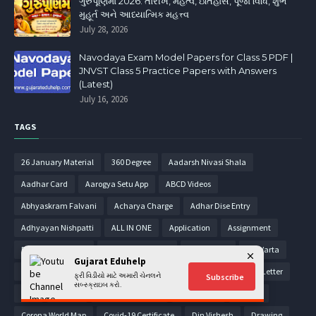
ગુરુપૂર્ણિમા 2026: તારીખ, મહત્વ, ઇતિહાસ, પૂજા વિધિ, શુભ
મુહૂર્ત અને આધ્યાત્મિક મહત્ત્વ
July 28, 2026
Navodaya Exam Model Papers for Class 5 PDF |
JNVST Class 5 Practice Papers with Answers
(Latest)
July 16, 2026
TAGS
26 January Material
360 Degree
Aadarsh Nivasi Shala
Aadhar Card
Aarogya Setu App
ABCD Videos
Abhyaskram Falvani
Acharya Charge
Adhar Dise Entry
Adhyayan Nishpatti
ALL IN ONE
Application
Assignment
Badali Camp 2021
Badali Camp 2023
Bal Sansad
Bal Varta
Gujarat Eduhelp
Balvatika
Bank Balance
Basic English
Books
Call Letter
ફ્રી વિડીયો માટે અમારી ચેનલને
Subscribe
સબ્સ્ક્રાઇબ કરો.
CCC
CCC 2.0
Chitrakam Parixa
CIRCULARS
Corona
Corona World Map
Covid-19 Certificate
Din Vishesh
Drawing