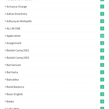
Acharya Charge
1
Adhar Dise Entry
1
Adhyayan Nishpatti
3
ALL IN ONE
1
Application
19
Assignment
2
Badali Camp 2021
2
Badali Camp 2023
1
Bal Sansad
1
Bal Varta
1
Balvatika
1
Bank Balance
1
Basic English
3
Books
4
Call Letter
1