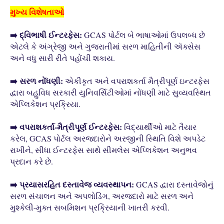
મુખ્ય વિશેષતાઓ
➡️ દ્વિભાષી ઈન્ટરફેસ:
GCAS પોર્ટલ બે ભાષાઓમાં ઉપલબ્ધ છે
એટલે કે અંગ્રેજી અને ગુજરાતીમાં સરળ માહિતીની ઍક્સેસ
અને વધુ સારી રીતે પહોંચી શકાય.
➡️ સરળ નોંધણી:
એકીકૃત અને વપરાશકર્તા મૈત્રીપૂર્ણ ઇન્ટરફેસ
દ્વારા બહુવિધ સરકારી યુનિવર્સિટીઓમાં નોંધણી માટે સુવ્યવસ્થિત
એપ્લિકેશન પ્રક્રિયા.
➡️ વપરાશકર્તા-મૈત્રીપૂર્ણ ઈન્ટરફેસ:
વિદ્યાર્થીઓ માટે તૈયાર
કરેલ, GCAS પોર્ટલ અરજદારોને અરજીની સ્થિતિ વિશે અપડેટ
રાખીને, સીધા ઈન્ટરફેસ સાથે સીમલેસ એપ્લિકેશન અનુભવ
પ્રદાન કરે છે.
➡️ પ્રયાસરહિત દસ્તાવેજ વ્યવસ્થાપન:
GCAS દ્વારા દસ્તાવેજોનું
સરળ સંચાલન અને અપલોડિંગ, અરજદારો માટે સરળ અને
મુશ્કેલી-મુક્ત સબમિશન પ્રક્રિયાની ખાતરી કરવી.