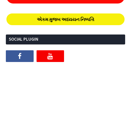
એકમ મુજબ અધ્યયન નિષ્પત્તિ
SOCIAL PLUGIN