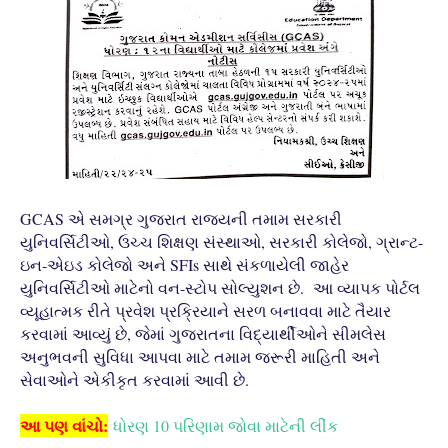
GCAS એ સમગ્ર ગુજરાત રાજ્યની તમામ સરકારી
યુનિવર્સિટીઓ, ઉચ્ચ શિક્ષણ સંસ્થાઓ, સરકારી કોલેજો, ગ્રાન્ટ-
ઇન-એઇડ કોલેજો અને SFIs સાથે સંકળાયેલી જાહેર
યુનિવર્સિટીઓ માટેનો વન-સ્ટોપ સોલ્યુશન છે. આ વ્યાપક પોર્ટલ
વ્યૂહાત્મક રીતે પ્રવેશ પ્રક્રિયાને સરળ બનાવવા માટે તૈયાર
કરવામાં આવ્યું છે, જેમાં ગુજરાતના વિદ્યાર્થીઓને સીમલેસ
અનુભવની સુવિધા આપવા માટે તમામ જરૂરી માહિતી અને
સેવાઓને એકીકૃત કરવામાં આવી છે.
આ પણ વાંચો:
ધોરણ 10 પરિણામ જોવા માટેની લીંક