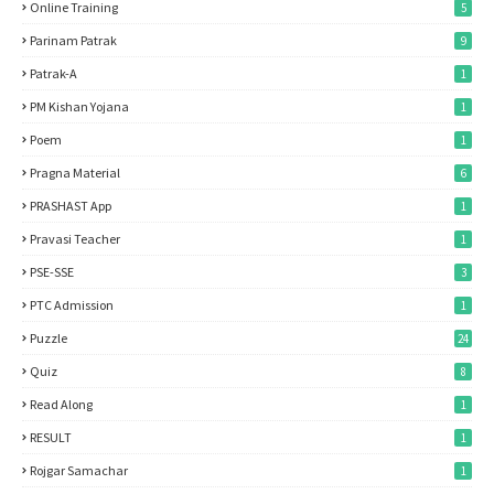
Online Training
5
Parinam Patrak
9
Patrak-A
1
PM Kishan Yojana
1
Poem
1
Pragna Material
6
PRASHAST App
1
Pravasi Teacher
1
PSE-SSE
3
PTC Admission
1
Puzzle
24
Quiz
8
Read Along
1
RESULT
1
Rojgar Samachar
1