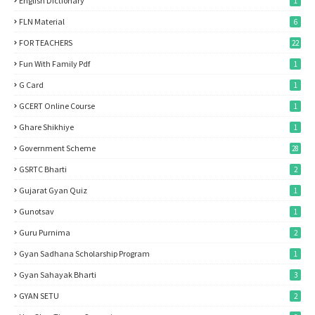
English Dictionary
1
FLN Material
6
FOR TEACHERS
22
Fun With Family Pdf
1
G Card
1
GCERT Online Course
1
Ghare Shikhiye
1
Government Scheme
28
GSRTC Bharti
2
Gujarat Gyan Quiz
1
Gunotsav
1
Guru Purnima
2
Gyan Sadhana Scholarship Program
1
Gyan Sahayak Bharti
3
GYAN SETU
2