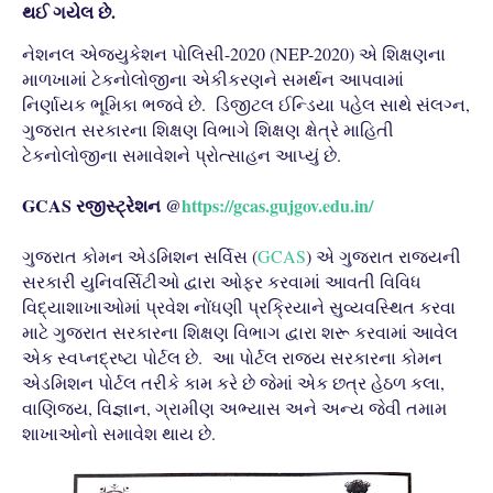
થઈ ગયેલ છે.
નેશનલ એજ્યુકેશન પોલિસી-2020 (NEP-2020) એ શિક્ષણના
માળખામાં ટેકનોલોજીના એકીકરણને સમર્થન આપવામાં
નિર્ણાયક ભૂમિકા ભજવે છે. ડિજીટલ ઈન્ડિયા પહેલ સાથે સંલગ્ન,
ગુજરાત સરકારના શિક્ષણ વિભાગે શિક્ષણ ક્ષેત્રે માહિતી
ટેકનોલોજીના સમાવેશને પ્રોત્સાહન આપ્યું છે.
GCAS રજીસ્ટ્રેશન @
https://gcas.gujgov.edu.in/
ગુજરાત કોમન એડમિશન સર્વિસ (
GCAS
) એ ગુજરાત રાજ્યની
સરકારી યુનિવર્સિટીઓ દ્વારા ઓફર કરવામાં આવતી વિવિધ
વિદ્યાશાખાઓમાં પ્રવેશ નોંધણી પ્રક્રિયાને સુવ્યવસ્થિત કરવા
માટે ગુજરાત સરકારના શિક્ષણ વિભાગ દ્વારા શરૂ કરવામાં આવેલ
એક સ્વપ્નદ્રષ્ટા પોર્ટલ છે. આ પોર્ટલ રાજ્ય સરકારના કોમન
એડમિશન પોર્ટલ તરીકે કામ કરે છે જેમાં એક છત્ર હેઠળ કલા,
વાણિજ્ય, વિજ્ઞાન, ગ્રામીણ અભ્યાસ અને અન્ય જેવી તમામ
શાખાઓનો સમાવેશ થાય છે.