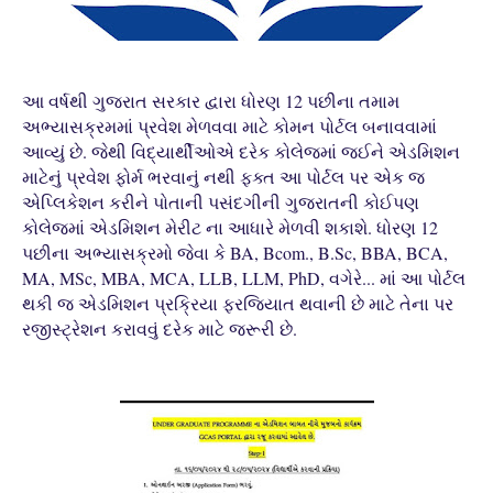
આ વર્ષથી ગુજરાત સરકાર દ્વારા ધોરણ 12 પછીના તમામ
અભ્યાસક્રમમાં પ્રવેશ મેળવવા માટે કોમન પોર્ટલ બનાવવામાં
આવ્યું છે. જેથી વિદ્યાર્થીઓએ દરેક કોલેજમાં જઈને એડમિશન
માટેનું પ્રવેશ ફોર્મ ભરવાનું નથી ફક્ત આ પોર્ટલ પર એક જ
એપ્લિકેશન કરીને પોતાની પસંદગીની ગુજરાતની કોઈપણ
કોલેજમાં એડમિશન મેરીટ ના આધારે મેળવી શકાશે. ધોરણ 12
પછીના અભ્યાસક્રમો જેવા કે BA, Bcom., B.Sc, BBA, BCA,
MA, MSc, MBA, MCA, LLB, LLM, PhD, વગેરે... માં આ પોર્ટલ
થકી જ એડમિશન પ્રક્રિયા ફરજિયાત થવાની છે માટે તેના પર
રજીસ્ટ્રેશન કરાવવું દરેક માટે જરૂરી છે.