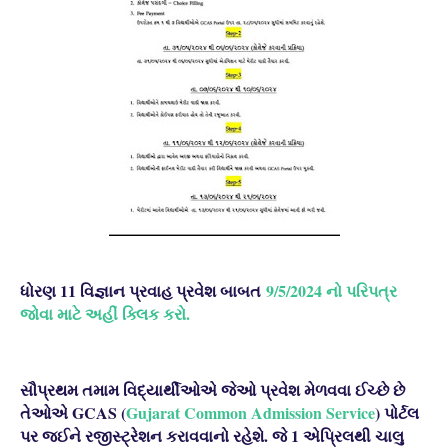
ધોરણ 11 વિજ્ઞાન પ્રવાહ પ્રવેશ બાબત
9/5/2024 નો પરિપત્ર
જોવા માટે અહીં ક્લિક કરો.
સૌપ્રથમ તમામ વિદ્યાર્થીઓએ જેઓ પ્રવેશ મેળવવા ઈચ્છે છે
તેઓએ GCAS (
Gujarat Common Admission Service
) પોર્ટલ
પર જઈને રજીસ્ટ્રેશન કરાવવાનો રહેશે. જે 1 એપ્રિલથી ચાલુ