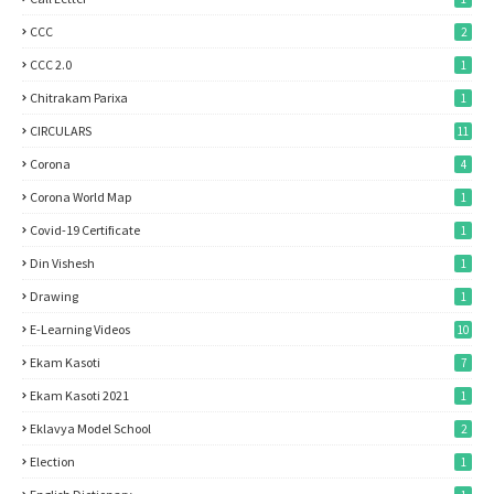
CCC
2
CCC 2.0
1
Chitrakam Parixa
1
CIRCULARS
11
Corona
4
Corona World Map
1
Covid-19 Certificate
1
Din Vishesh
1
Drawing
1
E-Learning Videos
10
Ekam Kasoti
7
Ekam Kasoti 2021
1
Eklavya Model School
2
Election
1