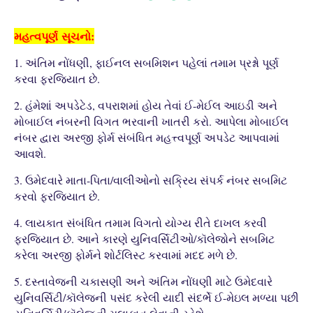
મહત્વપૂર્ણ
સૂચનો:
1. અંતિમ નોંધણી, ફાઈનલ સબમિશન પહેલાં તમામ પ્રશ્નો પૂર્ણ
કરવા ફરજિયાત છે.
2. હંમેશાં અપડેટેડ, વપરાશમાં હોય તેવાં ઈ-મેઈલ આઇડી અને
મોબાઈલ નંબરની વિગત ભરવાની ખાતરી કરો. આપેલા મોબાઈલ
નંબર દ્વારા અરજી ફોર્મ સંબંધિત મહત્ત્વપૂર્ણ અપડેટ આપવામાં
આવશે.
3. ઉમેદવારે માતા-પિતા/વાલીઓનો સક્રિય સંપર્ક નંબર સબમિટ
કરવો ફરજિયાત છે.
4. લાયકાત સંબંધિત તમામ વિગતો યોગ્ય રીતે દાખલ કરવી
ફરજિયાત છે. આને કારણે યુનિવર્સિટીઓ/કૉલેજોને સબમિટ
કરેલા અરજી ફોર્મને શોર્ટલિસ્ટ કરવામાં મદદ મળે છે.
5. દસ્તાવેજની ચકાસણી અને અંતિમ નોંધણી માટે ઉમેદવારે
યુનિવર્સિટી/કૉલેજની પસંદ કરેલી યાદી સંદર્ભે ઈ-મેઇલ મળ્યા પછી