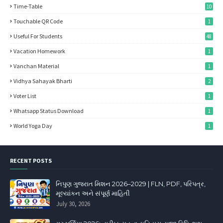
Time-Table
10
Touchable QR Code
1
Useful For Students
48
Vacation Homework
1
Vanchan Material
1
Vidhya Sahayak Bharti
2
Voter List
1
Whatsapp Status Download
1
World Yoga Day
1
RECENT POSTS
નિપુણ ગુજરાત મિશન 2026–2029 | FLN, PDF, પરિપત્ર,
મૂલ્યાંકન અને સંપૂર્ણ માહિતી
July 30, 2026