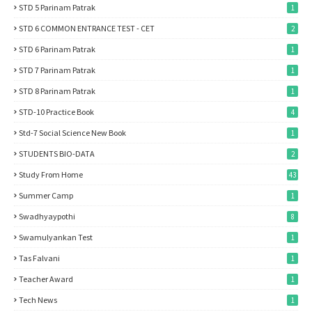
STD 5 Parinam Patrak
1
STD 6 COMMON ENTRANCE TEST - CET
2
STD 6 Parinam Patrak
1
STD 7 Parinam Patrak
1
STD 8 Parinam Patrak
1
STD-10 Practice Book
4
Std-7 Social Science New Book
1
STUDENTS BIO-DATA
2
Study From Home
43
Summer Camp
1
Swadhyaypothi
8
Swamulyankan Test
1
Tas Falvani
1
Teacher Award
1
Tech News
1