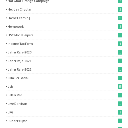
Har Ghar Tiranga Campaign
2
Holiday Circular
2
Home Learning
38
Homework
3
HSC Model Papers
1
Income Tax Form
4
Jaher Raja-2020
1
Jaher Raja-2021
1
Jaher Raja-2022
1
Jilla Fer Badali
1
Job
35
Letter Pad
1
Live Darshan
1
LPG
3
Lunar Eclipse
1