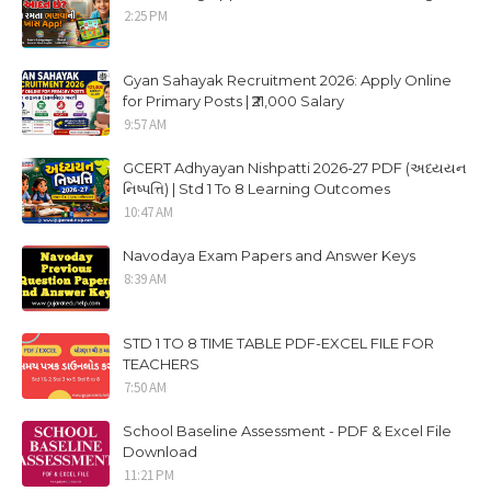
2:25 PM
Gyan Sahayak Recruitment 2026: Apply Online
for Primary Posts | ₹21,000 Salary
9:57 AM
GCERT Adhyayan Nishpatti 2026-27 PDF (અધ્યયન
નિષ્પત્તિ) | Std 1 To 8 Learning Outcomes
10:47 AM
Navodaya Exam Papers and Answer Keys
8:39 AM
STD 1 TO 8 TIME TABLE PDF-EXCEL FILE FOR
TEACHERS
7:50 AM
School Baseline Assessment - PDF & Excel File
Download
11:21 PM