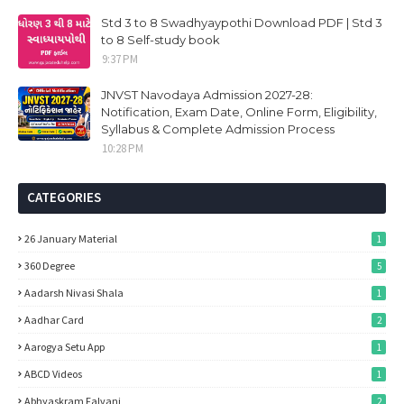
Std 3 to 8 Swadhyaypothi Download PDF | Std 3
to 8 Self-study book
9:37 PM
JNVST Navodaya Admission 2027-28:
Notification, Exam Date, Online Form, Eligibility,
Syllabus & Complete Admission Process
10:28 PM
CATEGORIES
26 January Material
1
360 Degree
5
Aadarsh Nivasi Shala
1
Aadhar Card
2
Aarogya Setu App
1
ABCD Videos
1
Abhyaskram Falvani
2