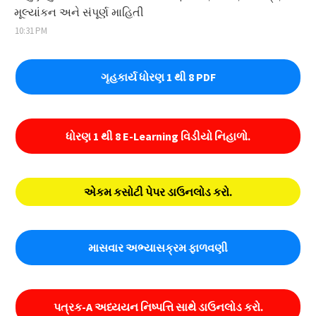
મૂલ્યાંકન અને સંપૂર્ણ માહિતી
10:31 PM
ગૃહકાર્ય ધોરણ 1 થી 8 PDF
ધોરણ 1 થી 8 E-Learning વિડીયો નિહાળો.
એકમ કસોટી પેપર ડાઉનલોડ કરો.
માસવાર અભ્યાસક્રમ ફાળવણી
પત્રક-A અધ્યયન નિષ્પત્તિ સાથે ડાઉનલોડ કરો.