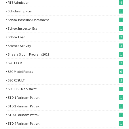
RTE Admission
4
Scholarship Form
1
School Baseline Assessment
1
School Inspector Exam
1
School Logo
2
Science Activity
3
Shaala Siddhi Program 2022
1
SRG EXAM
2
SSC Model Papers
6
SSC RESULT
2
SSC-HSC Marksheet
1
STD 1 Parinam Patrak
1
STD 2 Parinam Patrak
1
STD 3 Parinam Patrak
1
STD 4 Parinam Patrak
1