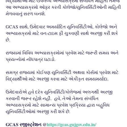
વિદ્યાર્થીઓ માટે ઉપલબ્ધ અભ્યાસક્રમો સંબંધિત માહિતી તેમજ
આ અભ્યાસક્રમો ઓફર કરતી કોલેજો/યુનિવર્સિટીઓની માહિતી
મેળવવાનું સરળ બનશે.
GCAS સાથે, ઉમેદવાર અમર્યાદિત યુનિવર્સિટીઓ, કોલેજો અને
અભ્યાસક્રમો માટે વન-ટાઇમ ફી ચુકવણી સાથે અરજી કરી શકે
છે.
રાજ્યમાં વિવિધ અભ્યાસક્રમોમાં પ્રવેશ માટે જરૂરી સમય અને
પ્રયત્નોમાં નોંધપાત્ર ઘટાડો.
સમગ્ર રાજ્યમાં કોઈપણ યુનિવર્સિટી અથવા કોર્સમાં પ્રવેશ માટે
વિદ્યાર્થીઓ માટે અરજી કરવા માટે એકીકૃત સમયમર્યાદા.
ઉમેદવારોએ હવે દરેક યુનિવર્સિટી/કોલેજમાં અલગથી અરજી
કરવાની જરૂર રહેશે નહીં. હવે, તેઓ તેમના સંબંધિત
અભ્યાસક્રમો માટે સામાન્ય પ્રવેશ પ્રક્રિયા દ્વારા બહુવિધ
યુનિવર્સિટીઓમાં અરજી કરી શકે છે.
GCAS રજીસ્ટ્રેશન @
https://gcas.gujgov.edu.in/