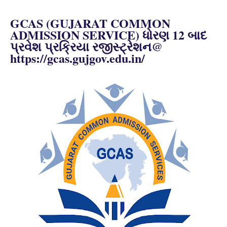
GCAS (GUJARAT COMMON
ADMISSION SERVICE) ધોરણ 12 બાદ
પ્રવેશ પ્રક્રિયા રજીસ્ટ્રેશન@
https://gcas.gujgov.edu.in/