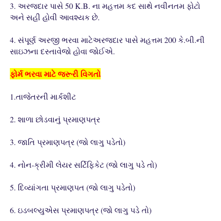
3. અરજદાર પાસે 50 K.B. ના મહત્તમ કદ સાથે નવીનતમ ફોટો
અને સહી હોવી આવશ્યક છે.
4. સંપૂર્ણ અરજી ભરવા માટેઅરજદાર પાસે મહત્તમ 200 કે.બી.ની
સાઇઝના દસ્તાવેજો હોવા જોઈએ.
ફોર્મ ભરવા માટે જરૂરી વિગતો
1.તાજેતરની માર્કશીટ
2. શાળા છોડવાનું પ્રમાણપત્ર
3. જાતિ પ્રમાણપત્ર (જો લાગુ પડેતો)
4. નોન-ક્રીમી લેયર સર્ટિફિકેટ (જો લાગુ પડે તો)
5. દિવ્યાંગતા પ્રમાણપત (જો લાગુ પડેતો)
6. ઇડબલ્યુએસ પ્રમાણપત્ર (જો લાગુ પડે તો)