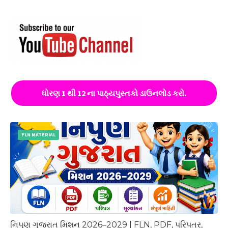
ધોરણ 1 થી 12 ના પાઠ્યપુસ્તકો ડાઉનલોડ કરો.
FLN MATERIAL
નિપુણ ગુજરાત મિશન 2026–2029 | FLN, PDF, પરિપત્ર,