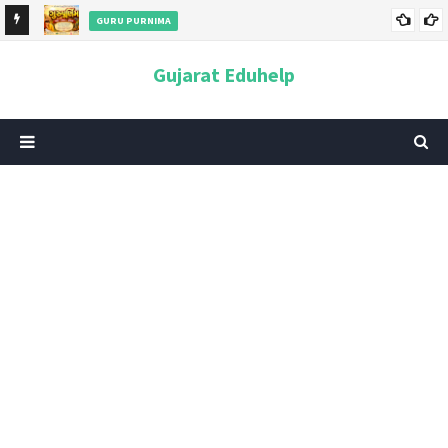
GURU PURNIMA
ન અને
ગુરુપૂર્ણિમા 2026: તારીખ, મહત્વ, ઇતિહાસ, પૂજા વિધિ, શુભ મુહૂર્ત અને
Gujarat Eduhelp
આધ્યાત્મિક મહત્ત્વ