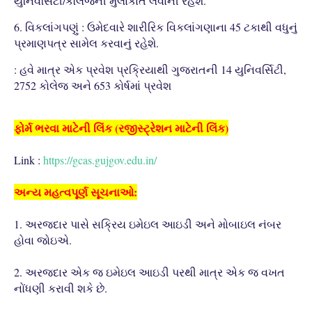
યુનિવર્સિટી/કૉલેજની મુલાકાત લેવાની રહેશે.
6. વિકલાંગપણું : ઉમેદવારે શારીરિક વિકલાંગણાના 45 ટકાથી વધુનું
પ્રમાણપત્ર સામેલ કરવાનું રહેશે.
: હવે માત્ર એક પ્રવેશ પ્રક્રિયાથી ગુજરાતની 14 યુનિવર્સિટી,
2752 કોલેજ અને 653 કોર્ષમાં પ્રવેશ
ફોર્મ ભરવા માટેની લિંક (રજીસ્ટ્રેશન માટેની લિંક)
Link :
https://gcas.gujgov.edu.in/
અન્ય મહત્વપૂર્ણ સૂચનાઓ:
1. અરજદાર પાસે સક્રિય ઇમેઇલ આઇડી અને મોબાઇલ નંબર
હોવા જોઇએ.
2. અરજદાર એક જ ઇમેઇલ આઇડી પરથી માત્ર એક જ વખત
નોંધણી કરાવી શકે છે.