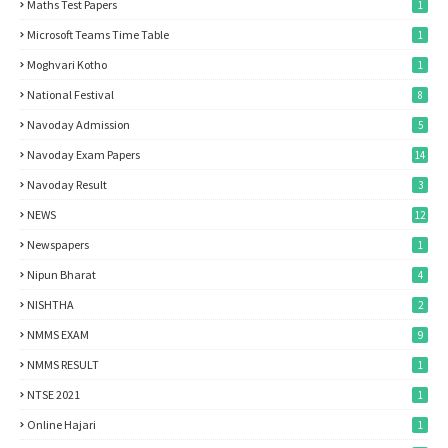
Maths Test Papers
1
Microsoft Teams Time Table
1
Moghvari Kotho
1
National Festival
8
Navoday Admission
5
Navoday Exam Papers
14
Navoday Result
3
NEWS
12
Newspapers
1
Nipun Bharat
4
NISHTHA
2
NMMS EXAM
9
NMMS RESULT
1
NTSE 2021
1
Online Hajari
1