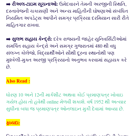
➡️ રીઅલ-ટાઇમ સૂચનાઓ:
ઉમેદવારને તેમની અરજીની સ્થિતિ,
દસ્તાવેજની ચકાસણી અને અન્ય માહિતીની ઘોષણાઓ સંબંધિત
નિયમિત અપડેટ્સ આપીને સમગ્ર પ્રક્રિયા દરમિયાન સારી રીતે
માહિતગાર રાખવા.
➡️ સુલભ સહાય કેન્દ્રો:
દરેક રાજ્યની જાહેર યુનિવર્સિટીઓમાં
સમર્પિત સહાય કેન્દ્રો અને સમગ્ર ગુજરાતમાં 480 થી વધુ
સંલગ્ન કોલેજો, વિદ્યાર્થીઓને સૌથી દૂરના સ્થાનોથી પણ
મુશ્કેલી-મુક્ત અરજી પ્રક્રિયાનો અનુભવ કરવામાં સહાયક કરે
છે.
Also Read :
ધોરણ 10 અને 12ની માર્કશીટ અથવા કોઈ પ્રમાણપત્ર ખોવાઇ
ગયેલ હોય તો હવેથી online મેળવી શકાશે. વર્ષ 1952 થી અત્યાર
સુધીના બધા જ પ્રમાણપત્ર ઓનલાઇન મુકી દેવામાં આવ્યા છે.
ફાયદા: